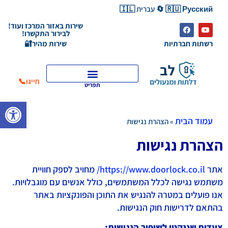
🇷🇺 Русский 🔄 עברית 🇮🇱
שירות באזור המרכז ועוד!
לבירור התקשרו!
רשתות חברתיות
שירות מהיר🔐
חייגו📞
תפריט
פתח סרגל
עמוד הבית
»
הצהרת נגישות
הצהרת נגישות
אתר
https://www.doorlock.co.il/
מחויב לספק חוויית
משתמש נגישה לכלל המשתמשים, כולל אנשים עם מוגבלויות.
אנו פועלים במטרה להנגיש את התוכן והפונקציות באתר
בהתאם לדרישות חוק הנגישות.
צעדים שננקטו לשיפור הנגישות: