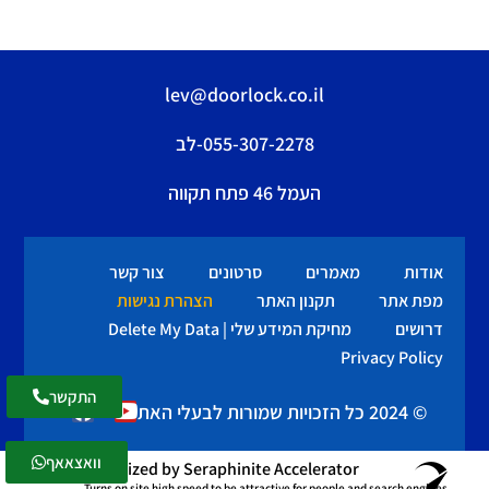
lev@doorlock.co.il
055-307-2278-לב
העמל 46 פתח תקווה
אודות
מאמרים
סרטונים
צור קשר
מפת אתר
תקנון האתר
הצהרת נגישות
דרושים
מחיקת המידע שלי | Delete My Data
Privacy Policy
התקשר
© 2024 כל הזכויות שמורות לבעלי האתר
וואצאאף
Optimized by Seraphinite Accelerator
Turns on site high speed to be attractive for people and search engines.