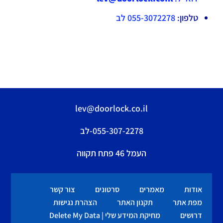
טלפון:
055-3072278 לב
lev@doorlock.co.il
055-307-2278-לב
העמל 46 פתח תקווה
אודות
מאמרים
סרטונים
צור קשר
מפת אתר
תקנון האתר
הצהרת נגישות
דרושים
מחיקת המידע שלי | Delete My Data