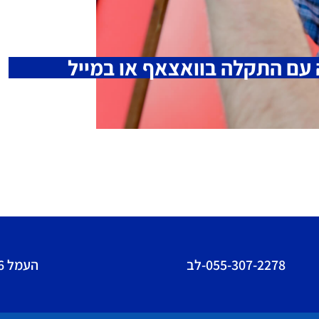
עם התקלה בוואצאף או במייל
055-307-2278-לב
העמל 46 פתח תקווה