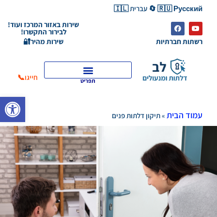
🇷🇺 Русский 🔄 עברית 🇮🇱
שירות באזור המרכז ועוד!
לבירור התקשרו!
רשתות חברתיות
שירות מהיר🔐
חייגו📞
תפריט
פתח סרגל
עמוד הבית
»
תיקון דלתות פנים