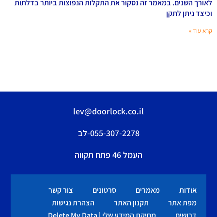
לאורך השנים. במאמר זה נסקור את התקלות הנפוצות ביותר בדלתות
וכיצד ניתן לתקן
קרא עוד »
lev@doorlock.co.il
055-307-2278-לב
העמל 46 פתח תקווה
אודות
מאמרים
סרטונים
צור קשר
מפת אתר
תקנון האתר
הצהרת נגישות
דרושים
מחיקת המידע שלי | Delete My Data