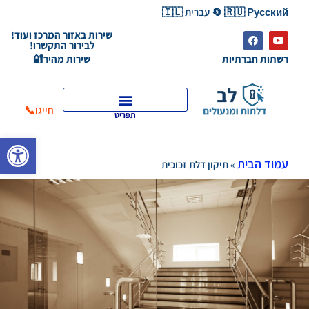
🇷🇺 Русский 🔄 עברית 🇮🇱
שירות באזור המרכז ועוד!
לבירור התקשרו!
רשתות חברתיות
שירות מהיר🔐
חייגו📞
תפריט
פתח סרגל
עמוד הבית
»
תיקון דלת זכוכית