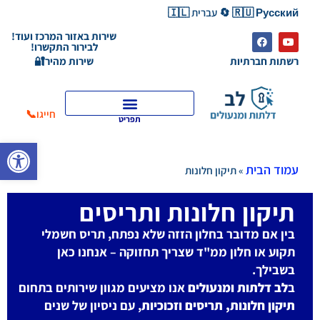
🇷🇺 Русский 🔄 עברית 🇮🇱
שירות באזור המרכז ועוד!
לבירור התקשרו!
רשתות חברתיות
שירות מהיר🔐
חייגו📞
תפריט
פתח סרגל
עמוד הבית
»
תיקון חלונות
תיקון חלונות ותריסים
בין אם מדובר בחלון הזזה שלא נפתח, תריס חשמלי
תקוע או חלון ממ"ד שצריך תחזוקה – אנחנו כאן
בשבילך.
ב
לב דלתות ומנעולים
אנו מציעים מגוון שירותים בתחום
תיקון חלונות, תריסים וזכוכיות
, עם ניסיון של שנים