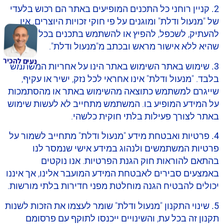
2. קניין רוחני
כל התכנים המופיעים באתר הם רכוש בלעדי
של "מנעול ודלת" ומוגנים על פי חוקי זכויות היוצרים. אין
להעתיק, לשכפל, להפיץ או להשתמש בתכנים בכל דרך
שהיא ללא אישור מראש ובכתב מ"מנעול ודלת".
נעים להכיר
3. שימוש באתר
השימוש באתר הינו על אחריות המשתמש
בלבד. "מנעול ודלת" אינו אחראי לכל נזק, ישיר או עקיף,
שייגרם למשתמש כתוצאה מהשימוש באתר או מהסתמכות
על המידע המופיע בו. המשתמש מתחייב לא לעשות שימוש
באתר לצורך פעילות בלתי חוקית כלשהי.
4. פרטיות ואבטחת מידע
"מנעול ודלת" מתחייב לשמור על
פרטיות המשתמשים ולנהוג במידע אישי שנמסר לנו
בהתאם להוראות חוק הגנת הפרטיות. אנו נוקטים
באמצעים סבירים לאבטחת המידע המועבר אלינו, אך איננו
יכולים להבטיח הגנה מוחלטת מפני חדירות בלתי מורשות.
5. שינוי התקנון
"מנעול ודלת" שומר לעצמו את הזכות לשנות
תקנון זה בכל עת, והשינויים ייכנסו לתוקף עם פרסומם